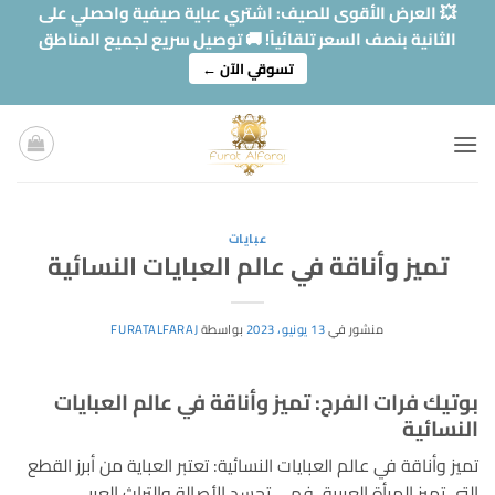
خطي
💥 العرض الأقوى للصيف: اشتري عباية صيفية واحصلي على
لمحتوى
الثانية بنصف السعر تلقائياً! 🚚 توصيل سريع لجميع المناطق
تسوقي الآن ←
عبايات
تميز وأناقة في عالم العبايات النسائية
منشور في
13 يونيو، 2023
بواسطة
FURATALFARAJ
بوتيك فرات الفرج: تميز وأناقة في عالم العبايات
النسائية
تميز وأناقة في عالم العبايات النسائية: تعتبر العباية من أبرز القطع
التي تميز المرأة العربية، فهي تجسد الأصالة والتراث العربي