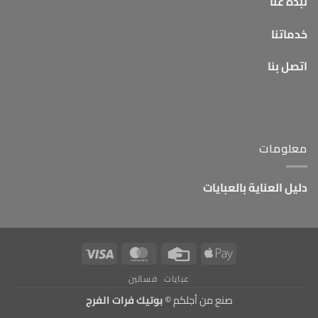
نبذة عنا
خدماتنا
اتصل بنا
معلومات
دليل العناية بالعبايات
Visa
MasterCard
Credit
Apple
Card
Pay
عبايات
فساتين
صنع من أجلكم ©
بوتيك فرات الفرج