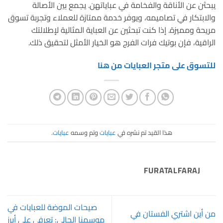
يبحثن عن الأناقة والفخامة في عباياتهن. يجمع بين الأصالة
والابتكار في تصاميمه، ويوفر خدمة ممتازة للعملاء وتجربة تسوق
مريحة ومميزة. إذا كنت تبحثين عن العباية المثالية لإطلالتك
الراقية، فإن بوتيك فرات الفرج هو الخيار الأمثل لتحقيق ذلك.
للتسوق على متجر العبايات من هنا
هذا القيد تم نشره في
عبايات
وتم وسمه
عبايات
.
FURATALFARAJ
صيحات الموضة للعبايات في
من أين اشتري الفستان في
موسمنا الحالي: تعرفي على أبرز