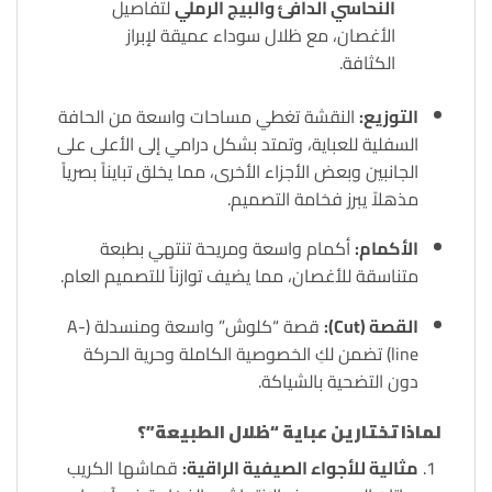
النحاسي الدافئ والبيج الرملي
لتفاصيل
الأغصان، مع ظلال سوداء عميقة لإبراز
الكثافة.
التوزيع:
النقشة تغطي مساحات واسعة من الحافة
السفلية للعباية، وتمتد بشكل درامي إلى الأعلى على
الجانبين وبعض الأجزاء الأخرى، مما يخلق تبايناً بصرياً
مذهلاً يبرز فخامة التصميم.
الأكمام:
أكمام واسعة ومريحة تنتهي بطبعة
متناسقة للأغصان، مما يضيف توازناً للتصميم العام.
القصة (Cut):
قصة “كلوش” واسعة ومنسدلة (A-
line) تضمن لكِ الخصوصية الكاملة وحرية الحركة
دون التضحية بالشياكة.
لماذا تختارين عباية “ظلال الطبيعة”؟
مثالية للأجواء الصيفية الراقية:
قماشها الكريب