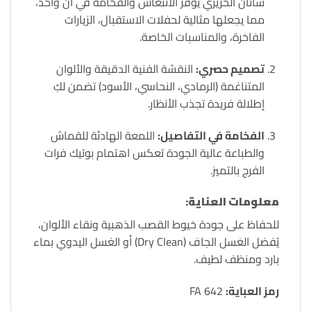
ساتان الحريري يوفر الانتعاش والفخامة في آن واحد،
مما يجعلها مثالية لحفلات الاستقبال، الزيارات
الفاخرة، والمناسبات الخاصة.
تصميم حصري:
النقشة الفنية الدقيقة والألوان
المتناغمة (الرمادي، النحاسي، الأسود) تضمن لكِ
إطلالة فريدة تجذب الأنظار.
الفخامة في التفاصيل:
اللمعة الهادئة للقماش
والطباعة عالية الجودة تعكس اهتمام بوتيك فرات
الفرج بالتميز.
معلومات العناية:
للحفاظ على جودة خيوط القصب الذهبية ونقاء الألوان،
يُفضل الغسل الجاف (Dry Clean) أو الغسل اليدوي بماء
بارد ومنظف لطيف.
رمز العباية:
FA 642