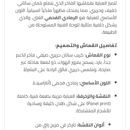
تتميز العباية بقماشها الفاخر الذي يتمتع بلمان ساتاني
خفيف وحريري، مما يمنحكِ مظهراً ملكياً انسيابياً. اللون
الأساسي للعباية هو
الرمادي الفحمي
الغني، والذي
يشكل خلفية مثالية للوحة الفنية المستوحاة من
الطبيعة.
تفاصيل القماش والتصميم:
نوع القماش:
كريب ساتان حريري صيفي فاخر (ناعم
جداً، بارد، يسمح بمرور الهواء، ذو لمعة هادئة غير
صارخة، وملمس حريري فائق الراحة على البشرة).
اللون الأساسي:
رمادي فحمي (أنتراسيت).
النقشة والزخرفة:
العباية مزينة بطبعة فنية كاملة
(Panel print) على شكل ظلال كثيفة وساحرة
للأشجار المتشابكة.
ألوان النقشة:
تتركز في مزيج راقٍ من