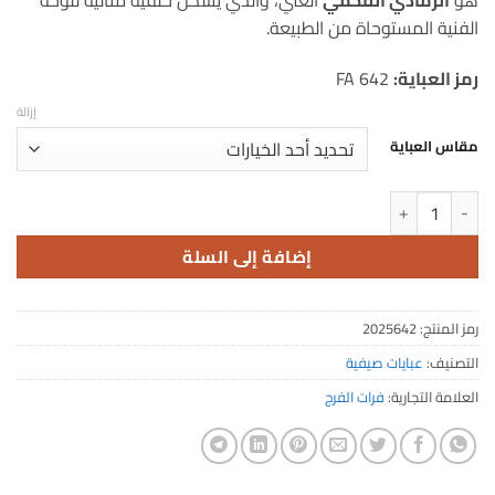
هو
الرمادي الفحمي
الغني، والذي يشكل خلفية مثالية للوحة
الفنية المستوحاة من الطبيعة.
رمز العباية:
FA 642
إزالة
مقاس العباية
كمية عباية صيفية حريرية بنقشة الأشجار
إضافة إلى السلة
رمز المنتج:
2025642
التصنيف:
عبايات صيفية
العلامة التجارية:
فرات الفرج