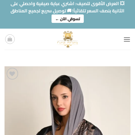
خطي
💥 العرض الأقوى للصيف: اشتري عباية صيفية واحصلي على
لمحتوى
الثانية بنصف السعر تلقائياً! 🚚 توصيل سريع لجميع المناطق
تسوقي الآن ←
Add to
wishlist