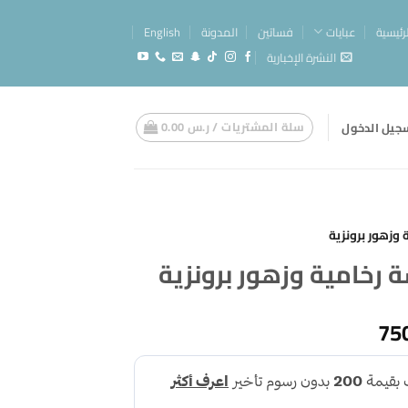
لرئيسية
عبايات
فساتين
المدونة
English
النشرة الإخبارية
سلة المشتريات /
ر.س
0.00
جيل الدخول
وزهور برونزية
 رخامية وزهور برونزية
نطاق
السعر:
من