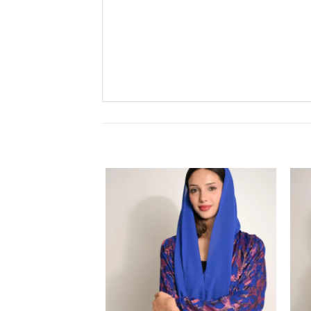
Add to
Add 
wishlist
wishli