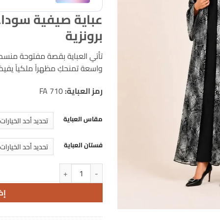
عباية صيفية سوداء
برونزية
تأتي العباية بقصة مفتوحة منسدل
واسعة تمنحكِ مظهراً ملكياً يفيض
رمز العباية:
FA 710
مقاس العباية
فستان العباية
كمية عباية سوداء بنقشة رخامية و
إض