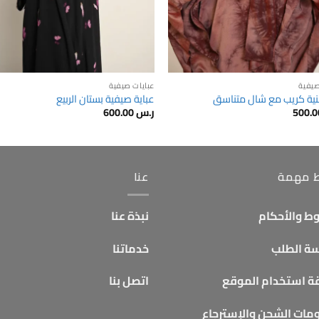
صيفية
عبايات صيفية
بنية كريب مع شال متناسق
عباية صيفية بستان الربيع
ر.س
600.00
ط مهمة
عنا
ط والأحكام
نبذة عنا
ة الطلب
خدماتنا
ة استخدام الموقع
اتصل بنا
مات الشحن والإسترجاع