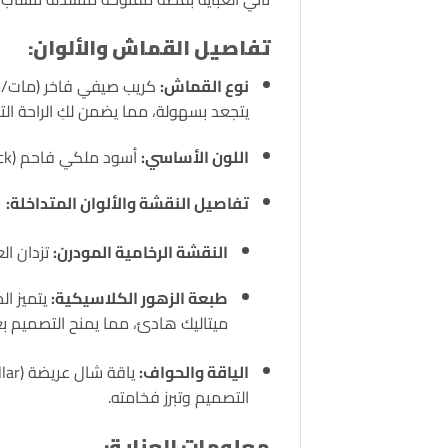
تفاصيل القماش والألوان:
نوع القماش:
كريب صيفي فاخر (مات/مط
يتجعد بسهولة، مما يضمن لكِ الراحة التا
اللون الأساسي:
أسود ملكي فاحم (Jet Black).
تفاصيل النقشة والألوان المتداخلة:
النقشة الرخامية المودرن:
تزدان ال
طبعة الزهور الكلاسيكية:
يتميز ال
ميتاليك هادئ، مما يمنح التصميم بعداً 
الياقة والحواف:
التصميم وتبرز فخامته.
معلومات العناية: