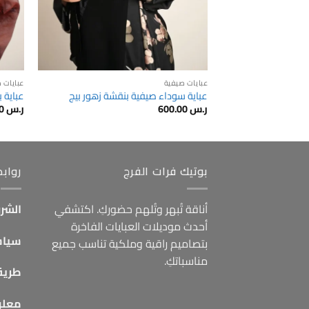
عبايات صيفية
عبايات 
عباية سوداء صيفية بنقشة زهور بيج
عباية 
ر.س
600.00
ر.س
500.00
بوتيك فرات الفرج
رواب
أناقة تُبهر وتُلهم حضوركِ. اكتشفي
الشرو
أحدث موديلات العبايات الفاخرة
سياس
بتصاميم راقية وملكية تناسب جميع
مناسباتكِ.
طريق
معلو