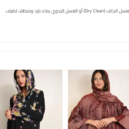
وي بماء بارد ومنظف لطيف.
to
Add to
st
wishlist