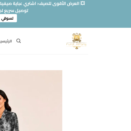
خطي
💥 العرض الأقوى للصيف: اشتري عباية صيفية وا
لمحتوى
توصيل سريع لج
تسوقي ا
الرئيسي