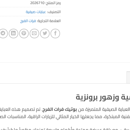
رمز المنتج:
2026710
التصنيف:
عبايات صيفية
العلامة التجارية:
فرات الفرج
ة وزهور برونزية
لعباية الصيفية المتميزة من
بوتيك فرات الفرج
. تم تصميم هذه العباية 
ية المبتكرة، مما يجعلها الخيار المثالي للزيارات الراقية، المناسبات ا
رقيّ، مع ياقة عريضة ممتدة وأكمام واسعة تمنحكِ مظهراً ملكياً يفيض