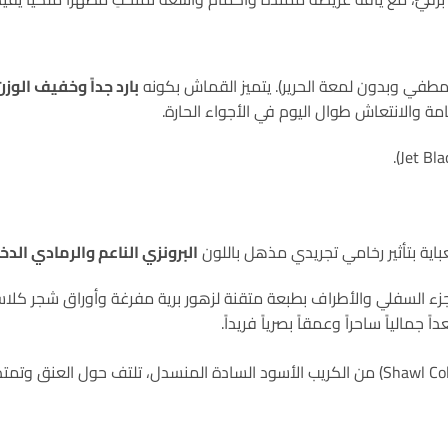
في وبدون لمعة الحرير). يتميز القماش بكونه
بارد جداً وخفيف الوزن
مة والانتعاش طوال اليوم في الأجواء الحارة.
عباية بتأثير رخامي تجريدي مذهل باللون
البرونزي الناعم والرمادي الدخ
جزء السفلي والأطراف بطبعة متقنة لزهور برية مفرغة وأوراق شجر كلاس
جمالياً ساحراً وعمقاً بصرياً فريداً.
ياقة شال عريضة (Shawl Collar) من الكريب الأسود السادة المنسدل، تلتف حول ا