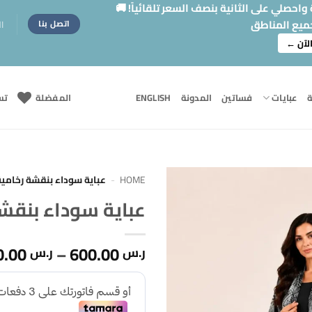
حصلي على الثانية بنصف السعر تلقائياً! 🚚
ميع المناطق
ا
اتصل بنا
لآن ←
ة
عبايات
فساتين
المدونة
ENGLISH
المفضلة
تس
HOME
-
عباية سوداء بنقشة رخامية 
عباية سوداء بنقشة
Add to
wishlist
750.00
–
600.00
ر.س
ر.س