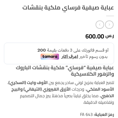
عباية صيفية فرساي ملكية بنقشات
600.00
ر.س
عباية صيفية “فرساي” ملكية بنقشات الباروك
والزهور الكلاسيكية
تتميز العباية بمزيج لوني ساحر يجمع بين
الأوف وايت (السكري)
،
الأسود الملكي
، ودرجات
الأزرق الفيروزي (التيفاني) والبيج
الذهبي
، مما يخلق تبايناً بصرياً مذهلاً يبرز جمال التصميم
وتفاصيله الدقيقة.
رمز العباية:
FA 643