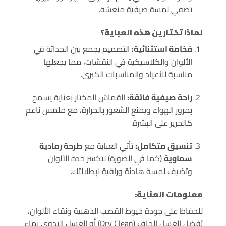
تضفي لمسة صيفية منعشة.
لماذا تختارين هذه العباية؟
فخامة استثنائية:
التصميم يجمع بين الحداثة في
الألوان والكلاسيكية في النقشات، مما يجعلها
مناسبة للأعياد والمناسبات الكبرى.
راحة صيفية فائقة:
القماش المختار بعناية يسمح
بمرور الهواء ويمنع الشعور بالحرارة، مع ملمس ناعم
كالحرير على البشرة.
تنسيق متكامل:
تأتي العباية مع
طرحة رمادية
سماوية
(كما في الصورة) لتكسر حدة الألوان
وتضيف لمسة هادئة وراقية لإطلالتك.
معلومات العناية:
للحفاظ على جودة خيوط القصب الذهبية ونقاء الألوان،
يُفضل الغسل الجاف (Dry Clean) أو الغسل اليدوي بماء