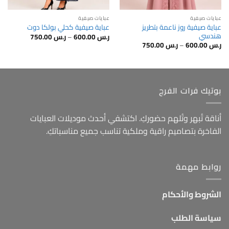
عبايات صيفية
عبايات صيفية
عباية صيفية روز ناعمة بتطريز
عباية صيفية كحلي بولكا دوت
هندسي
نطاق
ر.س
600.00
–
ر.س
750.00
السعر:
نطاق
ر.س
600.00
–
ر.س
750.00
من
السعر:
من
خلال
خلال
بوتيك فرات الفرج
أناقة تُبهر وتُلهم حضوركِ. اكتشفي أحدث موديلات العبايات
الفاخرة بتصاميم راقية وملكية تناسب جميع مناسباتكِ.
روابط مهمة
الشروط والأحكام
سياسة الطلب