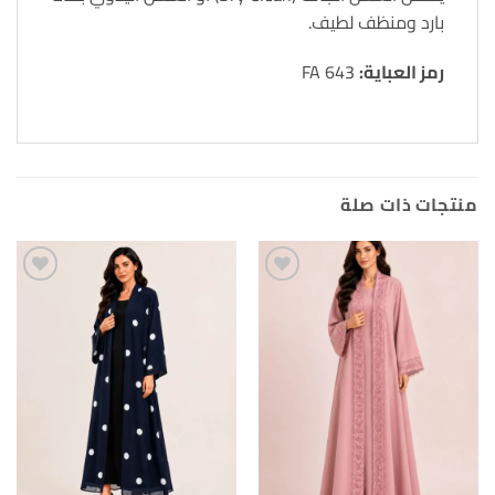
بارد ومنظف لطيف.
رمز العباية:
FA 643
منتجات ذات صلة
Add to
Add to
wishlist
wishlist