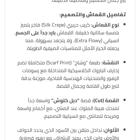
يبرز جمال التصميم وتفاصيله الدقيقة.
تفاصيل القماش والتصميم:
نوع القماش:
كريب حريري (Silk Crepe) فاخر يتميز
بلمسة ساتانية خفيفة. القماش
بارد جداً على الجسم
،
انسيابي (Extra Flowy)، ولا يتجعد بسهولة، مما
يجعله الخيار الأمثل للمناسبات الصيفية الطويلة.
النقشة:
طبعة “وشاح” (Scarf Print) متكاملة تضم
زخارف الباروك الكلاسيكية المتداخلة مع رسومات
الزهور والمنحنيات الهندسية الفاخرة، موزعة بدقة
لتبرز طول القامة وجمال القصة.
القصة (Cut):
قصة
“دبل كلوش”
واسعة جداً
تمنحكِ هيبة الملوك عند المشي، مع أكمام واسعة
ومريحة تتماشى مع انسيابية التصميم.
الألوان:
تداخل متقن بين الأسود الذي يحدد الحواف
والأوف وايت الذي يمنح الإشراق، مع زهور فيروزية