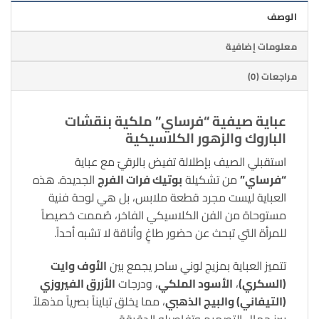
الوصف
معلومات إضافية
مراجعات (0)
عباية صيفية “فرساي” ملكية بنقشات
الباروك والزهور الكلاسيكية
استقبلي الصيف بإطلالة تفيض بالرقيّ مع عباية
“فرساي”
من تشكيلة
بوتيك فرات الفرج
الجديدة. هذه
العباية ليست مجرد قطعة ملابس، بل هي لوحة فنية
مستوحاة من الفن الكلاسيكي الفاخر، صُممت خصيصاً
للمرأة التي تبحث عن حضور طاغٍ وأناقة لا تشبه أحداً.
تتميز العباية بمزيج لوني ساحر يجمع بين
الأوف وايت
(السكري)
،
الأسود الملكي
، ودرجات
الأزرق الفيروزي
(التيفاني) والبيج الذهبي
، مما يخلق تبايناً بصرياً مذهلاً