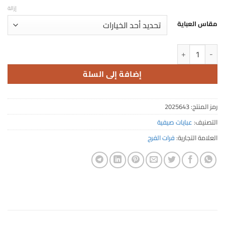
إزالة
مقاس العباية
كمية عباية صيفية فرساي ملكية بنقشات
إضافة إلى السلة
رمز المنتج:
2025643
التصنيف:
عبايات صيفية
العلامة التجارية:
فرات الفرج