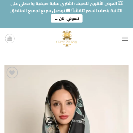
خطي
💥 العرض الأقوى للصيف: اشتري عباية صيفية واحصلي على
لمحتوى
الثانية بنصف السعر تلقائياً! 🚚 توصيل سريع لجميع المناطق
تسوقي الآن ←
Add to
wishlist