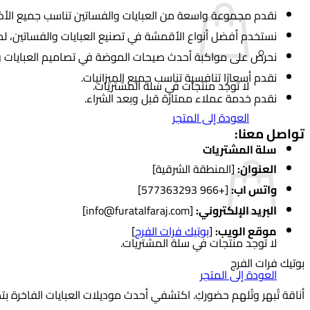
نقدم مجموعة واسعة من العبايات والفساتين تناسب جميع الأذ
نستخدم أفضل أنواع الأقمشة في تصنيع العبايات والفساتين، لضم
نحرص على مواكبة أحدث صيحات الموضة في تصاميم العبايات و
نقدم أسعارًا تنافسية تناسب جميع الميزانيات.
لا توجد منتجات في سلة المشتريات.
نقدم خدمة عملاء ممتازة قبل وبعد الشراء.
العودة إلى المتجر
تواصل معنا:
سلة المشتريات
العنوان:
[المنطقة الشرقية]
واتس اب:
[+966 577363293]
البريد الإلكتروني:
[info@furatalfaraj.com]
موقع الويب:
[
بوتيك فرات الفرج
]
لا توجد منتجات في سلة المشتريات.
بوتيك فرات الفرج
العودة إلى المتجر
أناقة تُبهر وتُلهم حضوركِ. اكتشفي أحدث موديلات العبايات الفاخرة ب