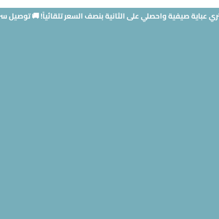
ي عباية صيفية واحصلي على الثانية بنصف السعر تلقائياً! 🚚 توصيل س