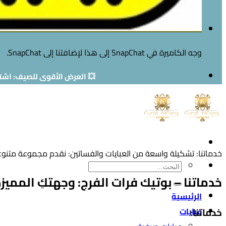
وجه الكاميرة في SnapChat إلى هذا لإضافتنا إلى SnapChat.
💥 العرض الأقوى للصيف: اشتر
خدماتنا: تشكيلة واسعة من العبايات والفساتين: نقدم مجموعة متنوعة
البحث
خدماتنا –
بوتيك فرات الفرج: وجهتكِ المميز
عن:
الرئيسية
خدماتنا:
عبايات