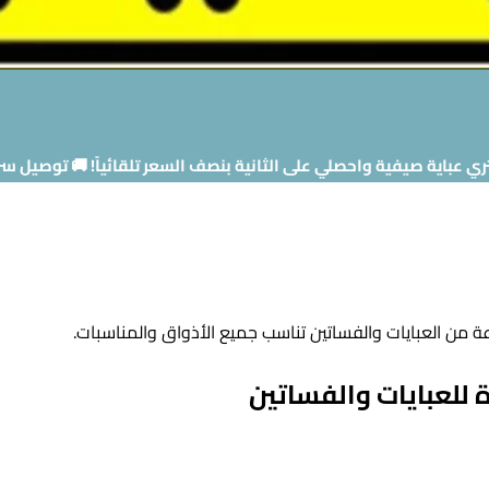
ي عباية صيفية واحصلي على الثانية بنصف السعر تلقائياً! 🚚 توصيل س
 من العبايات والفساتين تناسب جميع الأذواق والمناسبات.
ة للعبايات والفساتين