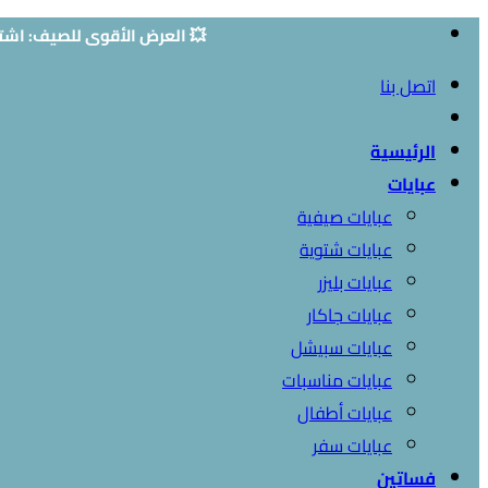
تخطي
💥 العرض الأقوى للصيف: اشتر
للمحتوى
اتصل بنا
الرئيسية
عبايات
عبايات صيفية
عبايات شتوية
عبايات بليزر
عبايات جاكار
عبايات سبيشل
عبايات مناسبات
عبايات أطفال
عبايات سفر
فساتين