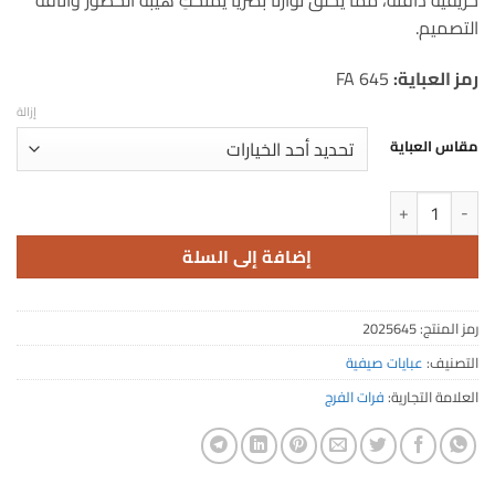
خريفية دافئة، مما يخلق توازناً بصرياً يمنحكِ هيبة الحضور وأناقة
التصميم.
رمز العباية:
FA 645
إزالة
مقاس العباية
كمية عباية صيفية غسق الغابة بنقشة الأشجار
إضافة إلى السلة
رمز المنتج:
2025645
التصنيف:
عبايات صيفية
العلامة التجارية:
فرات الفرج