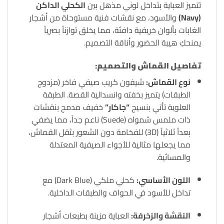
تتميز العباية بتداخل لوني مذهل بين
الكحلي الداكن
(Navy)
والأسود، مع نقشات فنية مستوحاة من أشجار
الغابات بألوان خريفية دافئة، مما يخلق توازناً بصرياً
يمنحكِ هيبة الحضور وأناقة التصميم.
تفاصيل القماش والتصميم:
نوع القماش:
شيفون كريب صيفي فاخر (مزدوج
الطبقات) يتميز بخفته وانسدالية القصة. الطبقة
العلوية تأتي بنسيج
“جاكار”
خفيف مدمج بنقشات
ذات ملمس شمواه (Suede) ناعم جداً، مما يضفي
بعداً ثلاثياً (3D) للفخامة دون الشعور بثقل القماش،
مما يجعلها مثالية للأجواء الصيفية المعتدلة
والمسائية.
اللون الأساسي:
كحلي ملكي (Dark Blue) مع
تداخل للأسود في الحواف والطبقات الداخلية.
النقشة والزخرفة:
العباية مزينة بطبعات أشجار