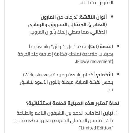
الصنوبر المتداخلة.
ألوان النقشة:
تدرجات من
المارون
(العنابي)، البرتقالي المحروق، والرمادي
الدخاني
، مما يعطي إيحاءً بألوان الغروب.
القصة (Cut):
قصة “دبل كلوش” واسعة جداً
بطبقات متعددة تمنحكِ فخامة إضافية عند الحركة
(Flowy movement).
الأكمام:
أكمام واسعة ومريحة (Wide sleeves)
بنفس نقشة العباية، مبطنة باللون الأسود لتناسق
تام.
لماذا تعتبر هذه العباية قطعة استثنائية؟
تباين الخامات:
الدمج بين الشيفون الناعم والطباعة
ذات الملمس المخملي الخفيف يجعلها قطعة فاخرة
“Limited Edition”.