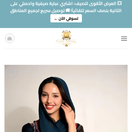
خطي
💥 العرض الأقوى للصيف: اشتري عباية صيفية واحصلي على
لمحتوى
الثانية بنصف السعر تلقائياً! 🚚 توصيل سريع لجميع المناطق
تسوقي الآن ←
Add to
wishlist