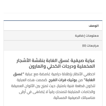
الوصف
معلومات إضافية
مراجعات (0)
عباية صيفية غسق الغابة بنقشة الأشجار
المخملية ودرجات الكحلي والمارون
اخطفي الأنظار بإطلالة درامية غامضة مع عباية
“غسق
الغابة”
من
بوتيك فرات الفرج
. صُممت هذه العباية
لتكون قطعة فنية بامتياز، حيث تمزج بين الألوان العميقة
والخامات المتباينة لتمنحكِ رقياً لا يُضاهى في أرقى
مناسباتك الصيفية المسائية.