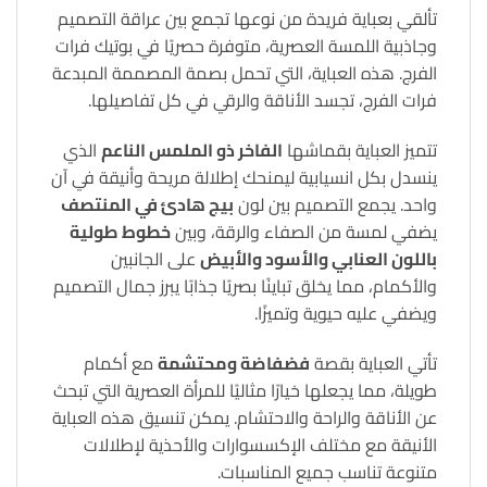
تألقي بعباية فريدة من نوعها تجمع بين عراقة التصميم
وجاذبية اللمسة العصرية، متوفرة حصريًا في بوتيك فرات
الفرج. هذه العباية، التي تحمل بصمة المصممة المبدعة
فرات الفرج، تجسد الأناقة والرقي في كل تفاصيلها.
تتميز العباية بقماشها
الفاخر ذو الملمس الناعم
الذي
ينسدل بكل انسيابية ليمنحك إطلالة مريحة وأنيقة في آن
واحد. يجمع التصميم بين لون
بيج هادئ في المنتصف
يضفي لمسة من الصفاء والرقة، وبين
خطوط طولية
باللون العنابي والأسود والأبيض
على الجانبين
والأكمام، مما يخلق تباينًا بصريًا جذابًا يبرز جمال التصميم
ويضفي عليه حيوية وتميزًا.
تأتي العباية بقصة
فضفاضة ومحتشمة
مع أكمام
طويلة، مما يجعلها خيارًا مثاليًا للمرأة العصرية التي تبحث
عن الأناقة والراحة والاحتشام. يمكن تنسيق هذه العباية
الأنيقة مع مختلف الإكسسوارات والأحذية لإطلالات
متنوعة تناسب جميع المناسبات.