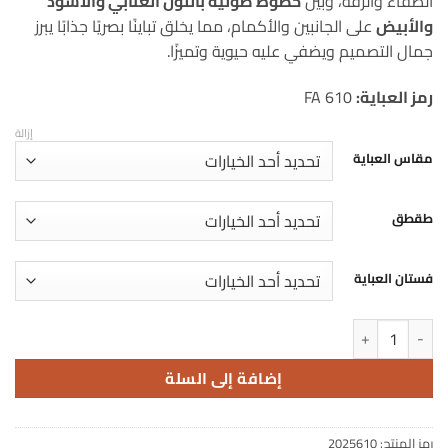
الصفاء والرقة، وبين
خطوط طولية باللون العنابي والأسود
والأبيض
على الجانبين والأكمام، مما يخلق تباينًا بصريًا جذابًا يبرز
جمال التصميم ويضفي عليه حيوية وتميزًا.
رمز العباية:
FA 610
إزالة
مقاس العباية
طقطق
فستان العباية
كمية عباية بخطوط طولية
إضافة إلى السلة
رمز المنتج:
2025610