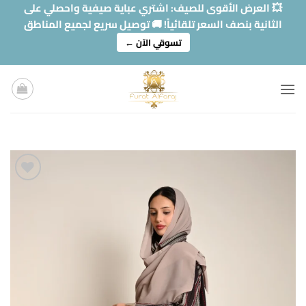
خطي
💥 العرض الأقوى للصيف: اشتري عباية صيفية واحصلي على
لمحتوى
الثانية بنصف السعر تلقائياً! 🚚 توصيل سريع لجميع المناطق
تسوقي الآن ←
Add to
wishlist