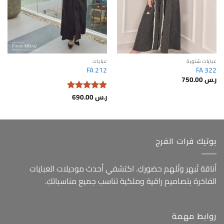
عبايات شتوية
عبايات
FA 212
FA 322
ر.س
750.00
ر.س
690.00
تم التقييم
5
من 5
بوتيك فرات الفرج
أناقة تُبهر وتُلهم حضوركِ. اكتشفي أحدث موديلات العبايات
الفاخرة بتصاميم راقية وملكية تناسب جميع مناسباتكِ.
روابط مهمة