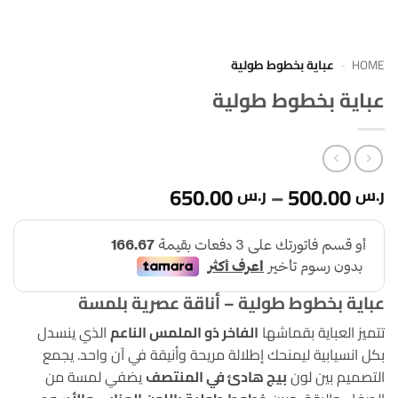
HOME
-
عباية بخطوط طولية
عباية بخطوط طولية
نطاق
650.00
–
500.00
ر.س
ر.س
السعر:
من
خلال
عباية بخطوط طولية – أناقة عصرية بلمسة
تتميز العباية بقماشها
الفاخر ذو الملمس الناعم
الذي ينسدل
بكل انسيابية ليمنحك إطلالة مريحة وأنيقة في آن واحد. يجمع
التصميم بين لون
بيج هادئ في المنتصف
يضفي لمسة من