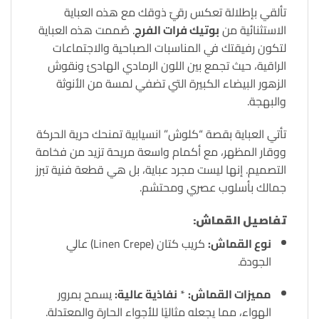
تألقي بإطلالة تعكس رقيّ ذوقك مع هذه العباية
الاستثنائية من
بوتيك فرات الفرج
. صُممت هذه العباية
لتكون رفيقتك في المناسبات الصباحية والاجتماعات
الراقية، حيث تجمع بين اللون الرمادي الهادئ ونقوش
الزهور البيضاء الكبيرة التي تضفي لمسة من الأنوثة
والبهجة.
تأتي العباية بقصة “كلوش” انسيابية تمنحك حرية الحركة
ووقار المظهر، مع أكمام واسعة مريحة تزيد من فخامة
التصميم. إنها ليست مجرد عباية، بل هي قطعة فنية تبرز
جمالك بأسلوب عصري ومحتشم.
تفاصيل القماش:
نوع القماش:
كريب كتان (Linen Crepe) عالي
الجودة.
مميزات القماش:
*
نفاذية عالية:
يسمح بمرور
الهواء، مما يجعله مثاليًا للأجواء الحارة والمعتدلة.