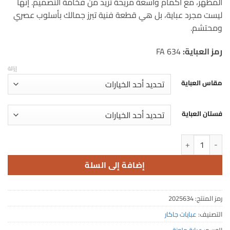
المظهر، مع أكمام واسعة مريحة تزيد من فخامة التصميم. إنها
ليست مجرد عباية، بل هي قطعة فنية تبرز جمالك بأسلوب عصري
ومحتشم.
رمز العباية:
FA 634
إزالة
مقاس العباية
فستان العباية
كمية عباية رمادية كريب كتان فاخر بنقوش الزهور البيضاء
إضافة إلى السلة
رمز المنتج:
2025634
التصنيف:
عبايات جاكار
الوسم:
عباية ملونة