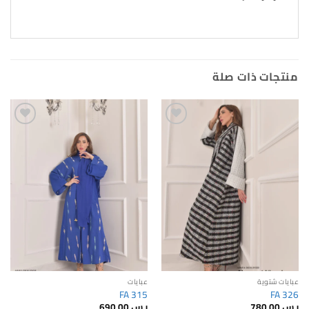
منتجات ذات صلة
Add to
Add to
wishlist
wishlist
عبايات شتوية
عبايات
FA 315
FA 326
ر.س
780.00
ر.س
690.00