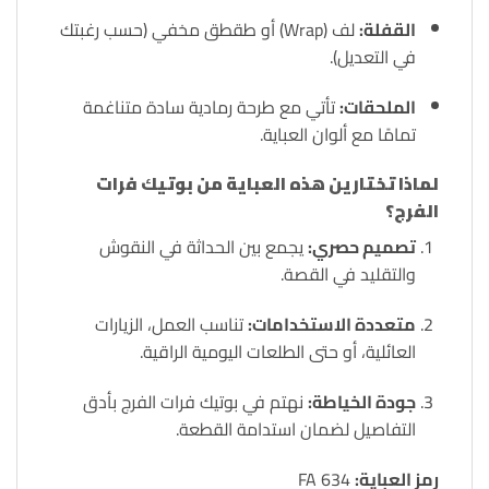
القفلة:
لف (Wrap) أو طقطق مخفي (حسب رغبتك
في التعديل).
الملحقات:
تأتي مع طرحة رمادية سادة متناغمة
تمامًا مع ألوان العباية.
لماذا تختارين هذه العباية من بوتيك فرات
الفرج؟
تصميم حصري:
يجمع بين الحداثة في النقوش
والتقليد في القصة.
متعددة الاستخدامات:
تناسب العمل، الزيارات
العائلية، أو حتى الطلعات اليومية الراقية.
جودة الخياطة:
نهتم في بوتيك فرات الفرج بأدق
التفاصيل لضمان استدامة القطعة.
رمز العباية:
FA 634