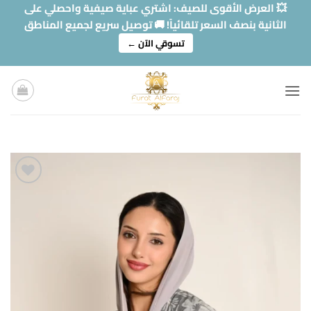
خطي
💥 العرض الأقوى للصيف: اشتري عباية صيفية واحصلي على
لمحتوى
الثانية بنصف السعر تلقائياً! 🚚 توصيل سريع لجميع المناطق
تسوقي الآن ←
Add to
wishlist