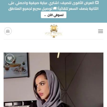
خطي
💥 العرض الأقوى للصيف: اشتري عباية صيفية واحصلي على
لمحتوى
الثانية بنصف السعر تلقائياً! 🚚 توصيل سريع لجميع المناطق
تسوقي الآن ←
Add to
wishlist