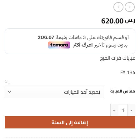
620.00
ر.س
عبايات فرات الفرج
FA 134
إزالة
مقاس العباية
كمية FA 134
إضافة إلى السلة