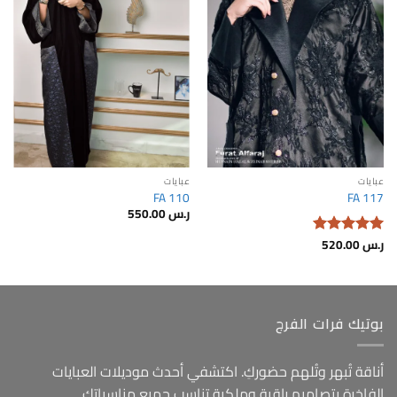
wishlist
wishlist
عبايات
عبايات
FA 110
FA 117
ر.س
550.00
ر.س
520.00
تم التقييم
5
من 5
بوتيك فرات الفرج
أناقة تُبهر وتُلهم حضوركِ. اكتشفي أحدث موديلات العبايات
الفاخرة بتصاميم راقية وملكية تناسب جميع مناسباتكِ.