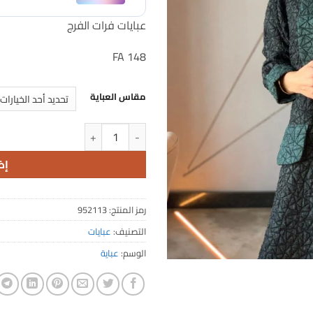
عبايات فرات الفرج
FA 148
مقاس العباية
كمية FA 148
إض
رمز المنتج:
952113
التصنيف:
عبايات
الوسم:
عباية