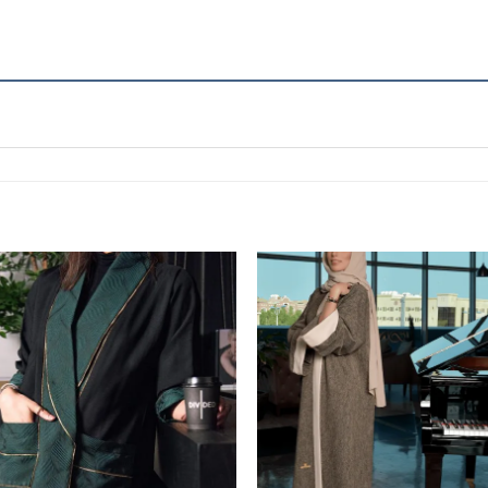
to
Add to
st
wishlist