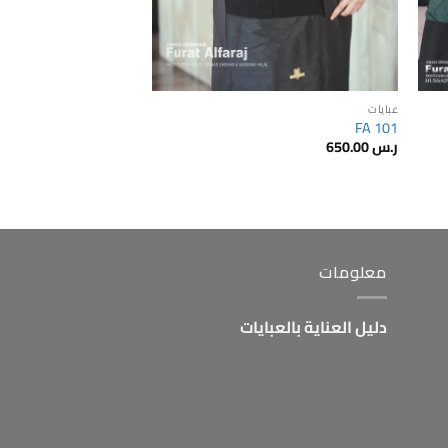
عبايات
FA 101
ر.س
650.00
معلومات
دليل العناية بالعبايات