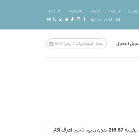
لرئيسية
عبايات
فساتين
المدونة
English
النشرة الإخبارية
سلة المشتريات /
ر.س
0.00
جيل الدخول