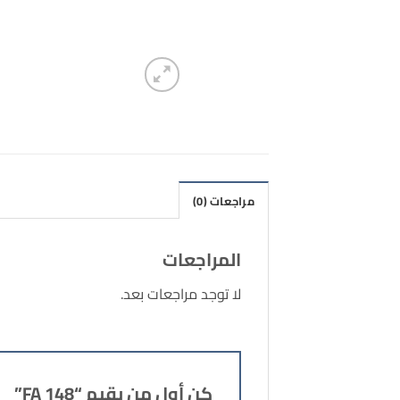
مراجعات (0)
المراجعات
لا توجد مراجعات بعد.
كن أول من يقيم “FA 148”