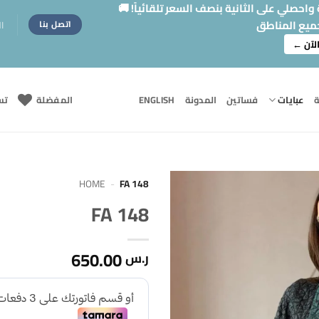
حصلي على الثانية بنصف السعر تلقائياً! 🚚
ميع المناطق
ا
اتصل بنا
لآن ←
ة
عبايات
فساتين
المدونة
ENGLISH
المفضلة
تس
HOME
-
FA 148
FA 148
Add to
wishlist
650.00
ر.س