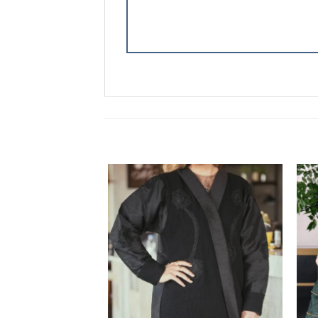
Add to
Add 
wishlist
wishli