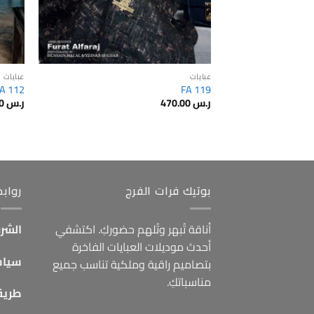
عبايات
عبايات
A 112
FA 119
ر.س
470.00
ر.س
550.00
بوتيك فرات الفرج
رواب
أناقة تُبهر وتُلهم حضوركِ. اكتشفي
الشرو
أحدث موديلات العبايات الفاخرة
سياس
بتصاميم راقية وملكية تناسب جميع
مناسباتكِ.
طريق