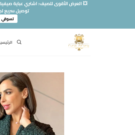
خطي
💥 العرض الأقوى للصيف: اشتري عباية صيفية وا
لمحتوى
توصيل سريع لج
تسوقي ا
الرئيسي