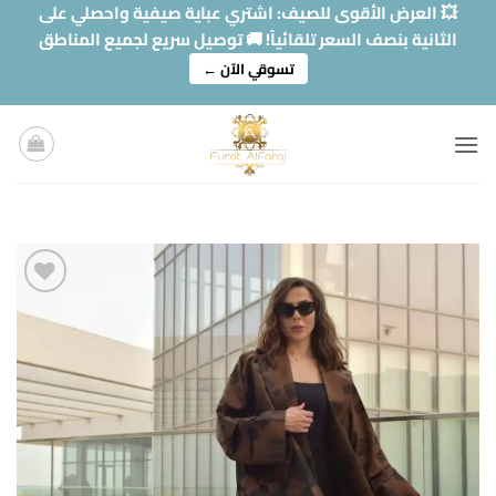
خطي
💥 العرض الأقوى للصيف: اشتري عباية صيفية واحصلي على
لمحتوى
الثانية بنصف السعر تلقائياً! 🚚 توصيل سريع لجميع المناطق
تسوقي الآن ←
Add to
wishlist