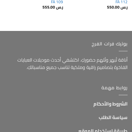
FA 109
FA 112
ر.س
550.00
ر.س
555.00
بوتيك فرات الفرج
أناقة تُبهر وتُلهم حضوركِ. اكتشفي أحدث موديلات العبايات
الفاخرة بتصاميم راقية وملكية تناسب جميع مناسباتكِ.
روابط مهمة
الشروط والأحكام
سياسة الطلب
طريقة استخدام الموقع