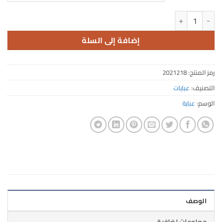
كمية FA 218
إضافة إلى السلة
رمز المنتج:
2021218
التصنيف:
عبايات
الوسم:
عباية
الوصف
معلومات إضافية