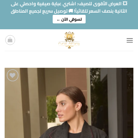
خطي
💥 العرض الأقوى للصيف: اشتري عباية صيفية واحصلي على
لمحتوى
الثانية بنصف السعر تلقائياً! 🚚 توصيل سريع لجميع المناطق
تسوقي الآن ←
Add to
wishlist