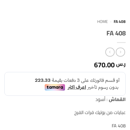
HOME
-
FA 408
FA 408
670.00
ر.س
القماش
: أسود
عبايات من بوتيك فرات الفرج
FA 408