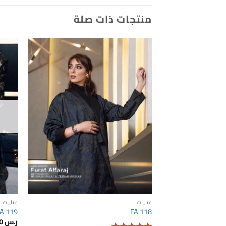
منتجات ذات صلة
Add to
wishlist
عبايات
عبايات
A 119
FA 118
ر.س
470.00