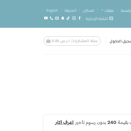
لرئيسية
عبايات
فساتين
المدونة
English
النشرة الإخبارية
سلة المشتريات /
ر.س
0.00
جيل الدخول