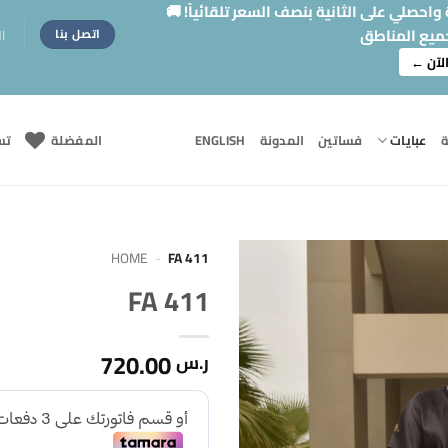
حصلي على الثانية بنصف السعر تلقائياً! 🚚
ميع المناطق
ا
اتصل بنا
لآن ←
ة
عبايات
فساتين
المدونة
ENGLISH
المفضلة
تس
HOME
-
FA 411
FA 411
Add to
wishlist
720.00
ر.س