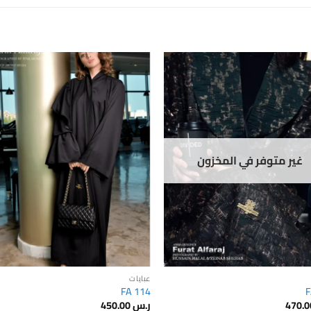
to
Add to
st
wishlist
غير متوفر في المخزون
عبايات
FA 114
F
ر.س
450.00