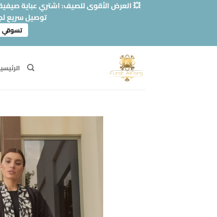
خطي
💥 العرض الأقوى للصيف: اشتري عباية صيفية وا
لمحتوى
توصيل سريع لج
تسوقي ا
الرئيسي