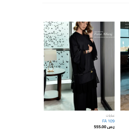
Add to
Add 
wishlist
wishli
عبايات
FA 109
ر.س
555.00