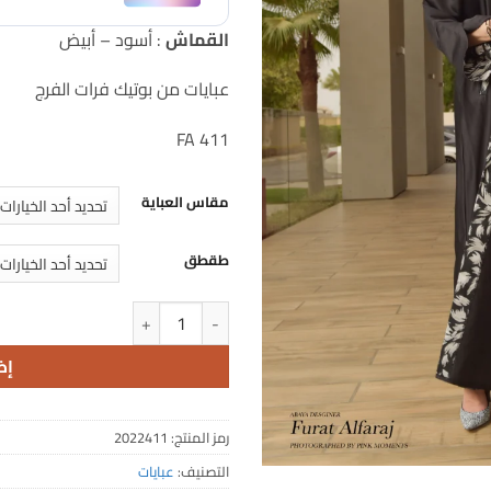
القماش
: أسود – أبيض
عبايات من بوتيك فرات الفرج
FA 411
مقاس العباية
طقطق
كمية FA 411
إض
رمز المنتج:
2022411
التصنيف:
عبايات